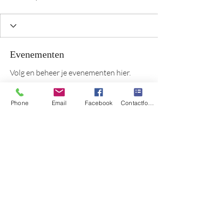
Evenementen
Volg en beheer je evenementen hier.
Aankomend
Afgelopen
Phone
Email
Facebook
Contactformulier
Nog geen tickets of RSVP's
Evenementen bekijken