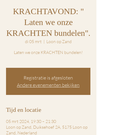
KRACHTAVOND: "
Laten we onze
KRACHTEN bundelen".
di 05 mrt
  |  
Loon op Zand
Laten we onze KRACHTEN bundelen!
Registratie is afgesloten
Andere evenementen bekijken
Tijd en locatie
05 mrt 2024, 19:30 – 21:30
Loon op Zand, Duiksehoef 2A, 5175 Loon op
Zand, Nederland