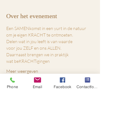
Over het evenement
Een SAMENkomst in een yurt in de natuur 
om je eigen KRACHT te ontmoeten.
Delen wat in jou leeft is van waarde
voor jou ZELF en ons ALLEN.
Daarnaast brengen we in praktijk 
wat beKRACHTigingen 
Meer weergeven
Phone
Email
Facebook
Contactformulier
Tickets
Verkoop geëindigd op
Soort ticket
Onze KRACHTEN bundelen!
Prijs