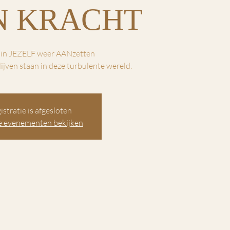
N KRACHT
 in JEZELF weer AANzetten
lijven staan in deze turbulente wereld.
istratie is afgesloten
 evenementen bekijken