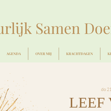
urlijk Samen Do
AGENDA
OVER MIJ
KRACHTDAGEN
K
do 2
LEEF 