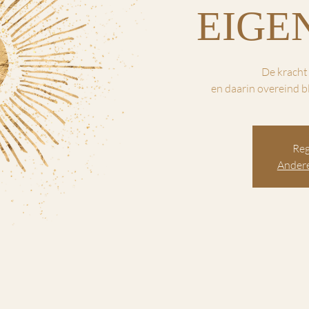
EIGE
De kracht
en daarin overeind b
Reg
Andere