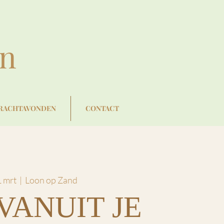
en
RACHTAVONDEN
CONTACT
1 mrt
  |  
Loon op Zand
VANUIT JE