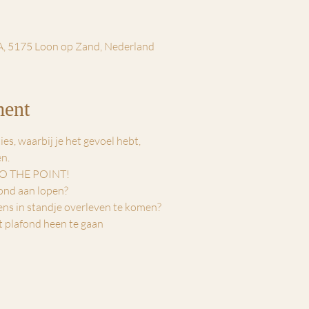
A, 5175 Loon op Zand, Nederland
ment
s, waarbij je het gevoel hebt,
n.
 TO THE POINT!
afond aan lopen?
gens in standje overleven te komen?
et plafond heen te gaan