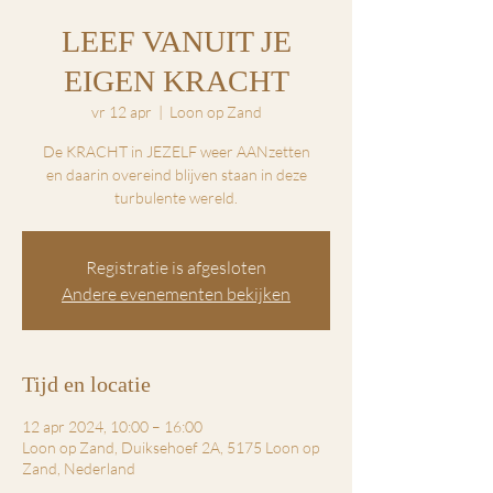
LEEF VANUIT JE
EIGEN KRACHT
vr 12 apr
  |  
Loon op Zand
De KRACHT in JEZELF weer AANzetten
en daarin overeind blijven staan in deze
turbulente wereld.
Registratie is afgesloten
Andere evenementen bekijken
Tijd en locatie
12 apr 2024, 10:00 – 16:00
Loon op Zand, Duiksehoef 2A, 5175 Loon op
Zand, Nederland