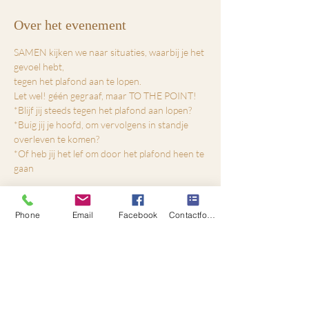
Over het evenement
SAMEN kijken we naar situaties, waarbij je het 
gevoel hebt,
tegen het plafond aan te lopen.
Let wel! géén gegraaf, maar TO THE POINT!
*Blijf jij steeds tegen het plafond aan lopen?
*Buig jij je hoofd, om vervolgens in standje 
overleven te komen?
*Of heb jij het lef om door het plafond heen te 
gaan
Meer weergeven
Phone
Email
Facebook
Contactformulier
Tickets
Verkoop geëindigd op
Soort ticket