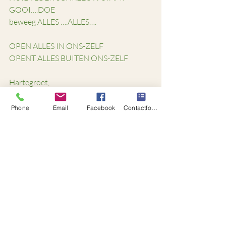
GOOI….DOE
beweeg ALLES ….ALLES….
OPEN ALLES IN ONS-ZELF         
OPENT ALLES BUITEN ONS-ZELF   
Hartegroet,
Monique Vermeer
Phone
Email
Facebook
Contactformulier
Recente blogposts
Alles weergeven